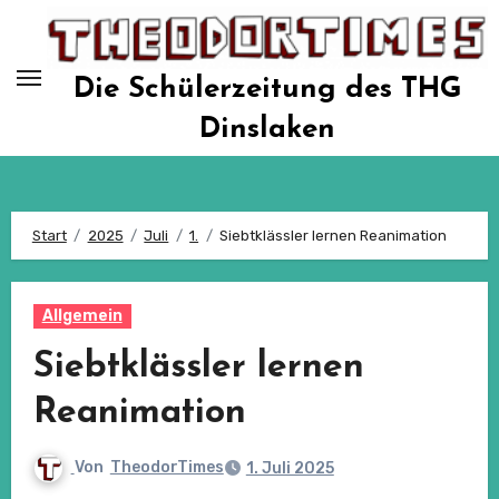
Zum
Inhalt
springen
Die Schülerzeitung des THG
Dinslaken
Start
2025
Juli
1.
Siebtklässler lernen Reanimation
Allgemein
Siebtklässler lernen
Reanimation
Von
TheodorTimes
1. Juli 2025