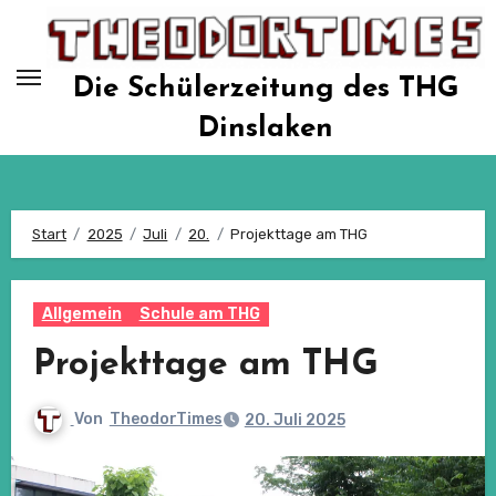
Zum
Inhalt
springen
Die Schülerzeitung des THG
Dinslaken
Start
2025
Juli
20.
Projekttage am THG
Allgemein
Schule am THG
Projekttage am THG
Von
TheodorTimes
20. Juli 2025