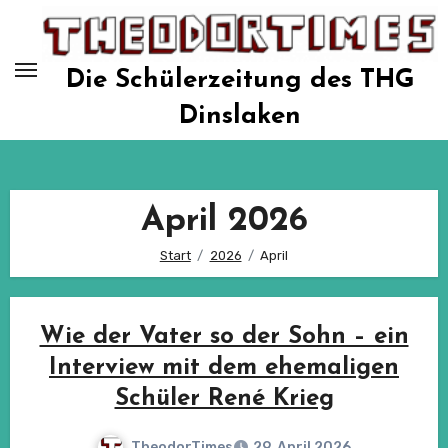
Zum
Inhalt
springen
Die Schülerzeitung des THG
Dinslaken
April 2026
Start
2026
April
Wie der Vater so der Sohn – ein
Interview mit dem ehemaligen
Schüler René Krieg
TheodorTimes
29. April 2026