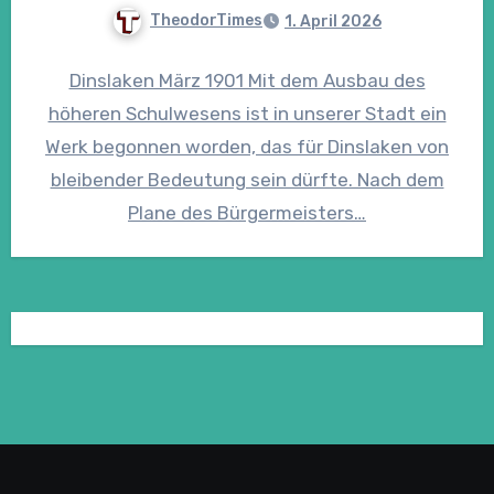
TheodorTimes
1. April 2026
Dinslaken März 1901 Mit dem Ausbau des
höheren Schulwesens ist in unserer Stadt ein
Werk begonnen worden, das für Dinslaken von
bleibender Bedeutung sein dürfte. Nach dem
Plane des Bürgermeisters…